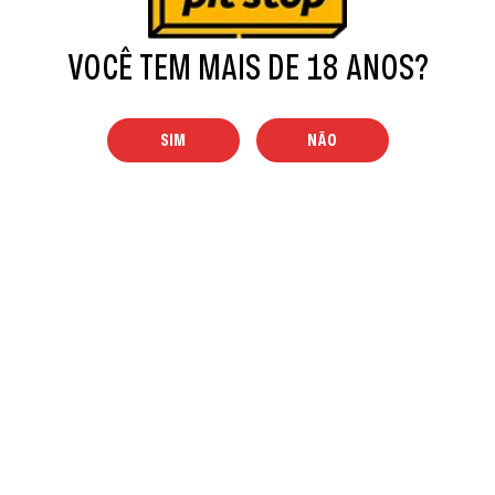
CENTRO OESTE
VOCÊ TEM MAIS DE 18 ANOS?
NORDESTE
SIM
NÃO
NORTE
SUDESTE
SUL
ES
MG
RJ
SP
PIT STOP BARRA'S