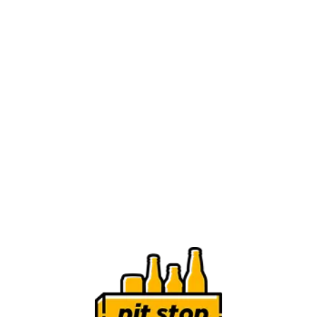
NO PIT STOP, VOCÊ ENCONTRA SUA CERVEJA
SEMPRE GELADA E NO PRECINHO, PRONTA
PARA TODOS OS
MOMENTOS: DO ESQUENTA COM OS AMIGOS
ATÉ A PIZZA NO SOFÁ VENDO SUA SÉRIE
FAVORITA.